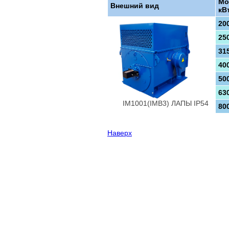
Мо
Внешний вид
кВ
20
25
31
40
50
63
IM1001(IMB3) ЛАПЫ IP54
80
Наверх