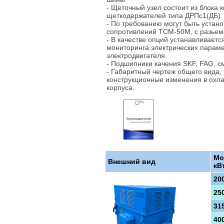
- Щеточный узел состоит из блока 
щеткодержателей типа ДРПс1(ДБ)
- По требованию могут быть уста
сопротивлений ТСМ-50М, с разье
- В качестве опций устанавливаетс
мониторинга электрических парам
электродвигателя.
- Подшипники качения SKF, FAG, с
- Габаритный чертеж общего вида,
конструкционные изменения в охл
корпуса.
Мо
Внешний вид
кВ
20
25
31
40