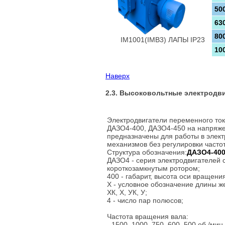
50
63
80
IM1001(IMB3) ЛАПЫ IP23
10
Наверх
2.3. Высоковольтные электродви
Электродвигатели переменного ток
ДАЗО4-400, ДАЗО4-450 на напряже
предназначены для работы в элек
механизмов без регулировки часто
Структура обозначения:
ДАЗО4-400
ДАЗО4 - серия электродвигателей 
короткозамкнутым ротором;
400 - габарит, высота оси вращени
Х - условное обозначение длины ж
ХК, Х, УК, У;
4 - число пар полюсов;
Частота вращения вала:
- 1500, 1000, 750, 600, 500 об./мин.