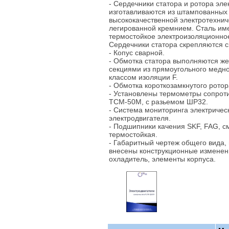
- Сердечники статора и ротора эле
изготавливаются из штампованных
высококачественной электротехнич
легированной кремнием. Сталь им
термостойкое электроизоляционно
Сердечники статора скрепляются с
- Копус сварной.
- Обмотка статора выполняются ж
секциями из прямоугольного медн
классом изоляции F.
- Обмотка короткозамкнутого ротор
- Установлены термометры сопрот
ТСМ-50М, с разьемом ШР32.
- Система мониторинга электричес
электродвигателя.
- Подшипники качения SKF, FAG, с
термостойкая.
- Габаритный чертеж общего вида, 
внесены конструкционные изменен
охладитель, элементы корпуса.