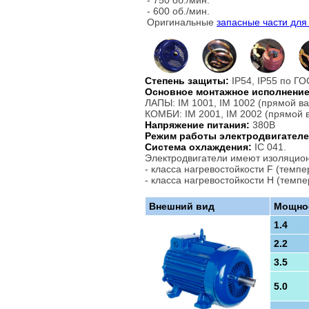
- 600 об./мин.
Оригинальные
запасные части для
Степень защиты:
IP54, IP55 по ГО
Основное монтажное исполнение
ЛАПЫ: IM 1001, IM 1002 (прямой вал
КОМБИ: IM 2001, IM 2002 (прямой ва
Напряжение питания:
380В
Режим работы электродвигателе
Система охлаждения:
IC 041.
Электродвигатели имеют изоляцио
- класса нагревостойкости F (темп
- класса нагревостойкости H (темп
Внешний вид
Мощнос
1.4
2.2
3.5
5.0