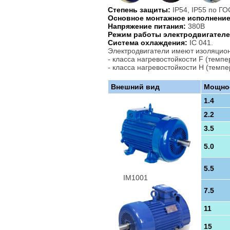
Степень защиты:
IP54, IP55 по ГО
Основное монтажное исполнение
Напряжение питания:
380В
Режим работы электродвигателе
Система охлаждения:
IC 041.
Электродвигатели имеют изоляцио
- класса нагревостойкости F (темп
- класса нагревостойкости H (темп
Внешний вид
Мощнос
1.4
2.2
3.5
5.0
5.5
IM1001
7.5
11
15