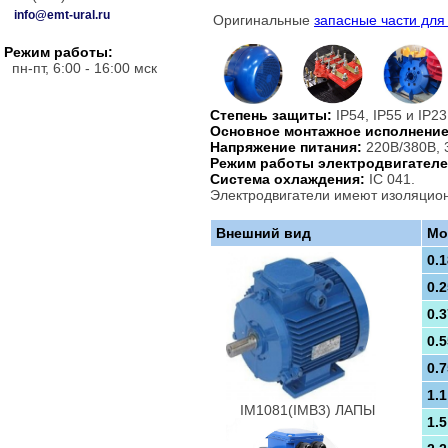
info@emt-ural.ru
Оригинальные
запасные части для
Режим работы:
пн-пт, 6:00 - 16:00 мск
Степень защиты:
IP54, IP55 и IP2
Основное монтажное исполнение
Напряжение питания:
220В/380В, 3
Режим работы электродвигателе
Система охлаждения:
IC 041.
Электродвигатели имеют изоляцион
Внешний вид
Мо
0.1
0.2
0.3
0.5
0.7
1.1
IM1081(IMB3) ЛАПЫ
1.5