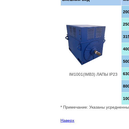
20
25
31
40
50
63
IM1001(IMB3) ЛАПЫ IP23
УралЭлектроМашина®
80
10
* Примечание: Указаны усредненные
Наверх