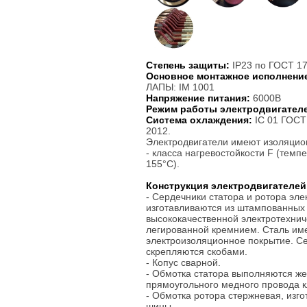
Степень защиты:
IP23 по ГОСТ 17
Основное монтажное исполнени
ЛАПЫ: IM 1001
Напряжение питания:
6000В
Режим работы электродвигател
Система охлаждения:
IC 01 ГОСТ
2012.
Электродвигатели имеют изоляцио
- класса нагревостойкости F (темп
155°С).
Конструкция электродвигателей
- Сердечники статора и ротора эле
изготавливаются из штампованных
высококачественной электротехнич
легированной кремнием. Сталь им
электроизоляционное покрытие. С
скрепляются скобами.
- Копус сварной.
- Обмотка статора выполняются же
прямоугольного медного провода к
- Обмотка ротора стержневая, изг
шины