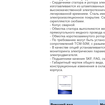
- Сердечники статора и ротора эле
изготавливаются из штампованных
высококачественной электротехнич
легированной кремнием. Сталь им
электроизоляционное покрытие. С
скрепляются скобами.
- Копус сварной.
- Обмотка статора выполняются же
прямоугольного медного провода к
- Обмотка короткозамкнутого ротор
- По требованию могут быть уста
сопротивлений ТСМ-50М, с разье
- В качестве опций устанавливаетс
мониторинга электрических парам
электродвигателя.
- Подшипники качения SKF, FAG, с
- Габаритный чертеж общего вида,
конструкционные изменения в охл
корпуса.
Внешний вид
Мо