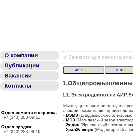
О компании
✅ Запчасти для ремонта эле
Публикации
АИР
MTKH
Вакансии
1.Общепромышленные
Контакты
1.1. Электродвигатели АИР, 
Мы осуществляем поставку и сер
электрических машин производства
Отдел ремонта и сервиса:
-
ВЭМЗ
(Владимирского электромот
+7 (343) 283-09-11
-
МЭЗ
(Могилевский завод электрод
-
Элдин
(Ярославский электромаши
Отдел продаж:
-
УралЭлектро
(Медногорский элек
+7 (343) 283-09-10