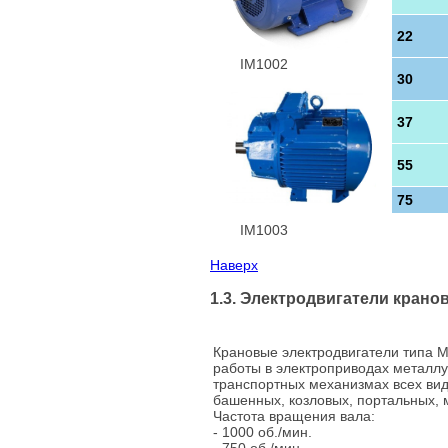
22
IM1002
30
37
55
75
IM1003
Наверх
1.3. Электродвигатели кран
Крановые электродвигатели типа 
работы в электроприводах металлу
транспортных механизмах всех ви
башенных, козловых, портальных, м
Частота вращения вала:
- 1000 об./мин.
- 750 об./мин.