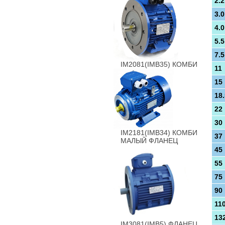
2.2
3.0
4.0
5.5
7.5
IM2081(IMB35) КОМБИ
11
15
18.
22
30
IM2181(IMB34) КОМБИ
37
МАЛЫЙ ФЛАНЕЦ
45
55
75
90
11
13
IM3081(IMB5) ФЛАНЕЦ