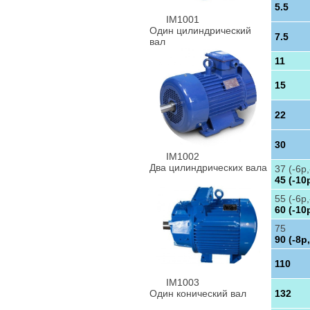
5.5
IM1001
Один цилиндрический
7.5
вал
11
15
22
30
IM1002
Два цилиндрических вала
37 (-6p,
45 (-10
55 (-6p,
60 (-10
75
90 (-8p,
110
IM1003
Один конический вал
132